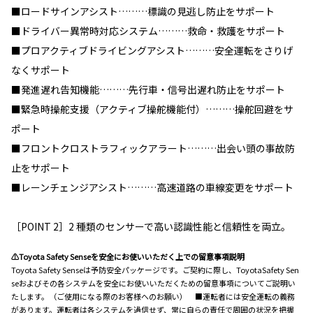
■ロードサインアシスト………標識の見逃し防止をサポート
■ドライバー異常時対応システム………救命・救護をサポート
■プロアクティブドライビングアシスト………安全運転をさりげ
なくサポート
■発進遅れ告知機能………先行車・信号出遅れ防止をサポート
■緊急時操舵支援（アクティブ操舵機能付）………操舵回避をサ
ポート
■フロントクロストラフィックアラート………出会い頭の事故防
止をサポート
■レーンチェンジアシスト………高速道路の車線変更をサポート
［POINT 2］2 種類のセンサーで高い認識性能と信頼性を両立。
⚠Toyota Safety Senseを安全にお使いいただく上での留意事項説明
Toyota Safety Senseは予防安全パッケージです。ご契約に際し、ToyotaSafety Sen
seおよびその各システムを安全にお使いいただくための留意事項についてご説明い
たします。（ご使用になる際のお客様へのお願い） ■運転者には安全運転の義務
があります。運転者は各システムを過信せず、常に自らの責任で周囲の状況を把握