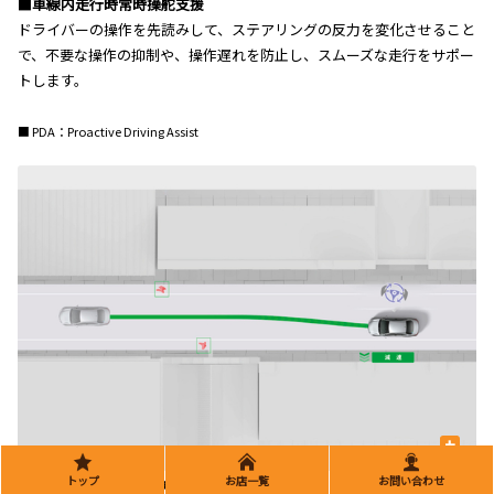
■車線内走行時常時操舵支援
ドライバーの操作を先読みして、ステアリングの反力を変化させること
で、不要な操作の抑制や、操作遅れを防止し、スムーズな走行をサポー
トします。
■ PDA：Proactive Driving Assist
+
トップ
お店一覧
お問い合わせ
歩行者/自転車/駐車車両に対する支援［操舵・減速制御］
先