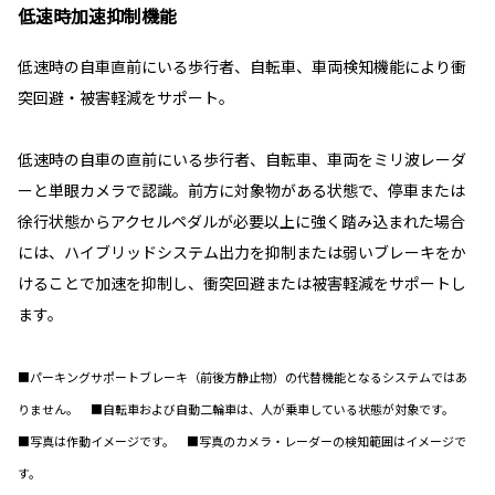
低速時加速抑制機能
低速時の自車直前にいる歩行者、自転車、車両検知機能により衝
突回避・被害軽減をサポート。
低速時の自車の直前にいる歩行者、自転車、車両をミリ波レーダ
ーと単眼カメラで認識。前方に対象物がある状態で、停車または
徐行状態からアクセルペダルが必要以上に強く踏み込まれた場合
には、ハイブリッドシステム出力を抑制または弱いブレーキをか
けることで加速を抑制し、衝突回避または被害軽減をサポートし
ます。
■パーキングサポートブレーキ（前後方静止物）の代替機能となるシステムではあ
りません。 ■自転車および自動二輪車は、人が乗車している状態が対象です。
■写真は作動イメージです。 ■写真のカメラ・レーダーの検知範囲はイメージで
す。