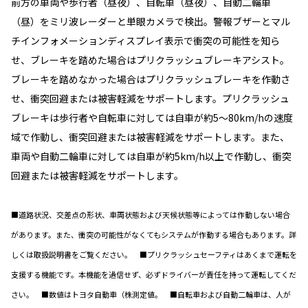
前方の車両や歩行者（昼夜）、自転車（昼夜）、自動二輪車
（昼）をミリ波レーダーと単眼カメラで検出。警報ブザーとマル
チインフォメーションディスプレイ表示で衝突の可能性を知ら
せ、ブレーキを踏めた場合はプリクラッシュブレーキアシスト。
ブレーキを踏めなかった場合はプリクラッシュブレーキを作動さ
せ、衝突回避または被害軽減をサポートします。プリクラッシュ
ブレーキは歩行者や自転車に対しては自車が約5〜80km/hの速度
域で作動し、衝突回避または被害軽減をサポートします。また、
車両や自動二輪車に対しては自車が約5km/h以上で作動し、衝突
回避または被害軽減をサポートします。
■道路状況、交差点の形状、車両状態および天候状態等によっては作動しない場合
があります。また、衝突の可能性がなくてもシステムが作動する場合もあります。詳
しくは取扱説明書をご覧ください。 ■プリクラッシュセーフティはあくまで運転を
支援する機能です。本機能を過信せず、必ずドライバーが責任を持って運転してくだ
さい。 ■数値はトヨタ自動車（株測定値。 ■自転車および自動二輪車は、人が