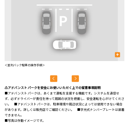
+
＜並列バック駐車の操作手順＞
＜
＊
⚠アドバンスト パークを安全にお使いいただく上での留意事項説明
■アドバンスト パークは、あくまで運転を支援する機能です。システムを過信せ
ず、必ずドライバーが責任を持って周囲の状況を把握し、安全運転を心がけてくださ
い。 ■アドバンスト パークは、駐車環境や周辺状況によっては使用できない場合
があります。詳しくは販売店でご確認ください。 ■字光式ナンバープレートは装着
できません。
■写真は作動イメージです。