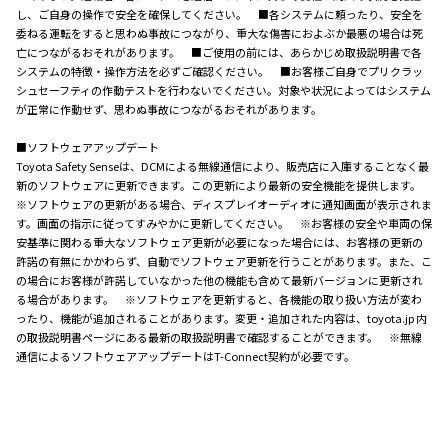
し、ご自身の操作で安全を確保してください。 ■各システムに頼ったり、安全を
委ねる運転をすると思わぬ事故につながり、重大な傷害におよぶか最悪の場合は死
亡につながるおそれがあります。 ■ご使用の前には、あらかじめ取扱説明書で各
システムの特徴・操作方法を必ずご確認ください。 ■お客様ご自身でプリクラッ
シュセーフティの作動テストを行わないでください。対象や状況によってはシステム
が正常に作動せず、思わぬ事故につながるおそれがあります。
■ソフトウェアアップデート
Toyota Safety Senseは、DCMによる無線通信により、販売店に入庫することなく最
新のソフトウェアに更新できます。この更新により最新の安全機能を提供します。
※ソフトウェアの更新がある場合、ディスプレイオーディオに通知画面が表示されま
す。画面の指示に従ってすみやかに更新してください。 ※お客様の安全や車両の保
安基準に関わる重大なソフトウェア更新が必要になった場合には、お客様の更新の
許諾の有無にかかわらず、自動でソフトウェア更新を行うことがあります。また、こ
の場合にお客様が許諾していなかった他の機能も含めて最新バージョンに更新され
る場合があります。 ※ソフトウェアを更新すると、各機能の取り扱い方法が変わ
ったり、機能が追加されることがあります。変更・追加された内容は、toyota.jp 内
の取扱説明書ページにある最新の取扱説明書で確認することができます。 ※無線
通信によるソフトウェアアップデートはT-Connect契約が必要です。