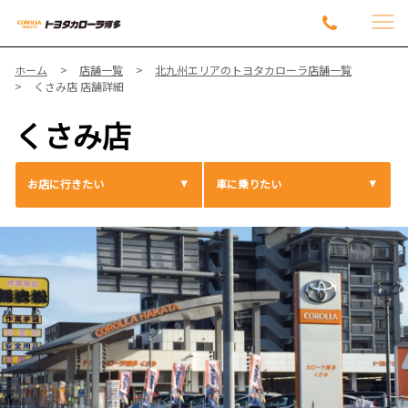
ホーム
店舗一覧
北九州エリアのトヨタカローラ店舗⼀覧
くさみ店 店舗詳細
くさみ店
お店に行きたい
車に乗りたい