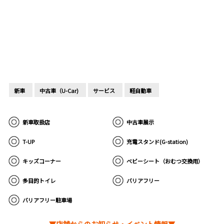
新車
中古車（U-Car)
サービス
軽自動車
新車取扱店
中古車展示
T-UP
充電スタンド(G-station)
キッズコーナー
ベビーシート（おむつ交換用）
多目的トイレ
バリアフリー
バリアフリー駐車場