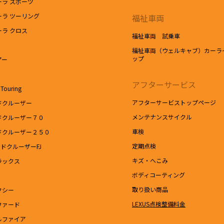
ーラ スポーツ
ーラ ツーリング
福祉車両
ーラ クロス
福祉車両 試乗車
福祉車両（ウェルキャブ）カーラ
ップ
アー
アフターサービス
Touring
アフターサービストップページ
ドクルーザー
メンテナンスサイクル
ドクルーザー７０
車検
ドクルーザー２５０
定期点検
ドクルーザーFJ
キズ・へこみ
ラックス
ボディコーティング
取り扱い商品
クシー
LEXUS点検整備料金
ファード
ルファイア