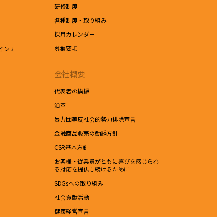
研修制度
各種制度・取り組み
採用カレンダー
募集要項
インナ
会社概要
代表者の挨拶
沿革
暴力団等反社会的勢力排除宣言
金融商品販売の勧誘方針
CSR基本方針
お客様・従業員がともに喜びを感じられ
る対応を提供し続けるために
SDGsへの取り組み
社会貢献活動
健康経営宣言