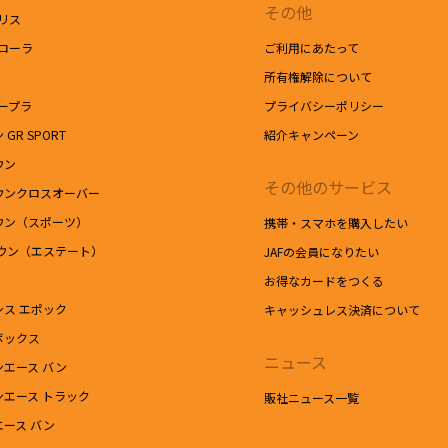
その他
リス
カローラ
ご利用にあたって
所有権解除について
ープラ
プライバシーポリシー
 GR SPORT
紹介キャンペーン
ウン
その他のサービス
ウンクロスオーバー
ウン（スポーツ）
携帯・スマホを購入したい
ウン（エステート）
JAFの会員になりたい
お得なカードをつくる
シス エポック
キャッシュレス決済について
ボックス
ニュース
ンエース バン
ンエース トラック
販社ニュース一覧
エース バン