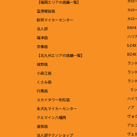
カロ
【福岡エリアの店舗一覧】
カロ
空港榎田店
カロ
那珂マイカーセンター
RAV4
法人部
ハリ
福津店
bZ4X
宗像店
BZ4X 
【北九州エリアの店舗一覧】
ラン
城野店
ラン
小森江店
ラン
くさみ店
ラン
行橋店
ハイ
スカイタワー則松店
ノア
永犬丸マイカーセンター
ヴォ
クルマイン八幡西
アル
遠賀店
ヴェ
法人部テクノショップ