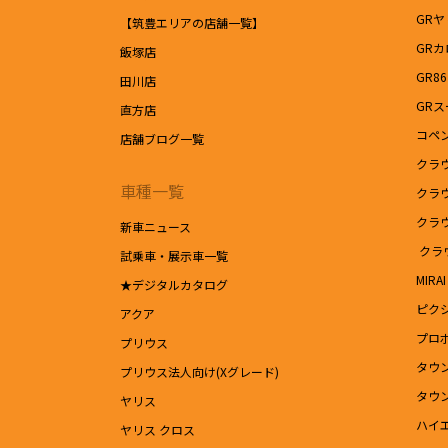
GRヤ
【筑豊エリアの店舗一覧】
GR
飯塚店
GR86
田川店
GRス
直方店
コペン
店舗ブログ一覧
クラ
車種一覧
クラ
クラ
新車ニュース
クラ
試乗車・展示車一覧
MIRAI
★デジタルカタログ
ピク
アクア
プロ
プリウス
タウ
プリウス法人向け(Xグレード)
タウ
ヤリス
ハイ
ヤリス クロス