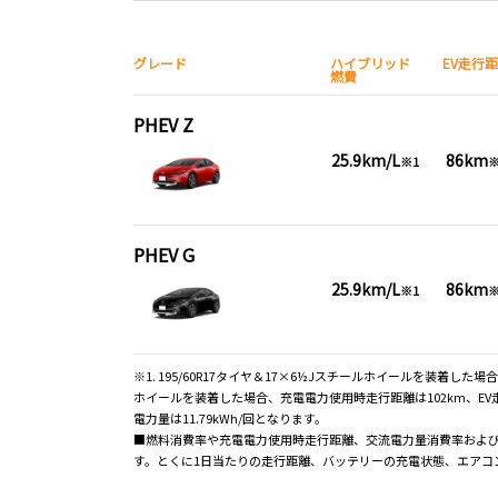
グレード
ハイブリッド
EV走行
燃費
PHEV Z
25.9km/L
86km
※1
※
PHEV G
25.9km/L
86km
※1
※
※1. 195/60R17タイヤ＆17×6½Jスチールホイールを装着した場合、各
ホイールを装着した場合、充電電力使用時走行距離は102km、EV走行換
電力量は11.79kWh/回となります。
■燃料消費率や充電電力使用時走行距離、交流電力量消費率およ
す。とくに1日当たりの走行距離、バッテリーの充電状態、エアコン