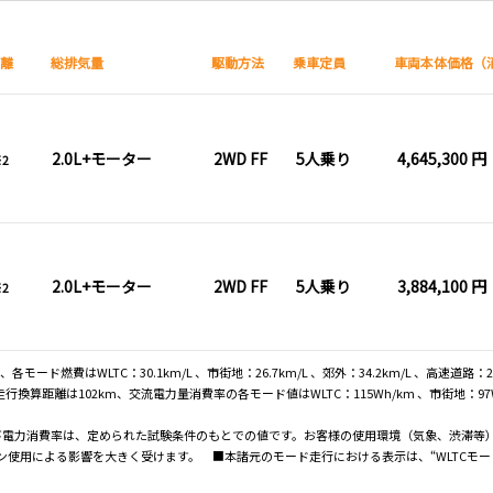
距離
総排気量
駆動方法
乗車定員
車両本体価格（
2.0L+モーター
2WD FF
5人乗り
4,645,300 円
2
2.0L+モーター
2WD FF
5人乗り
3,884,100 円
2
モード燃費はWLTC：30.1km/L 、市街地：26.7km/L 、郊外：34.2km/L 、高速道路：29
算距離は102km、交流電力量消費率の各モード値はWLTC：115Wh/km 、市街地：97Wh/
び電力消費率は、定められた試験条件のもとでの値です。お客様の使用環境（気象、渋滞等
使用による影響を大きく受けます。 ■本諸元のモード走行における表示は、“WLTCモー