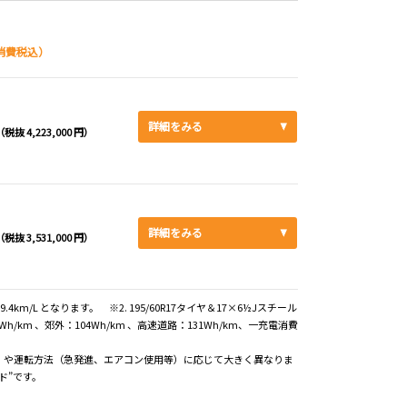
消費税込）
詳細をみる
（税抜 4,223,000 円）
詳細をみる
（税抜 3,531,000 円）
.4km/L となります。 ※2. 195/60R17タイヤ＆17×6½Jスチール
km 、郊外：104Wh/km 、高速道路：131Wh/km、一充電消費
）や運転方法（急発進、エアコン使用等）に応じて大きく異なりま
ド”です。