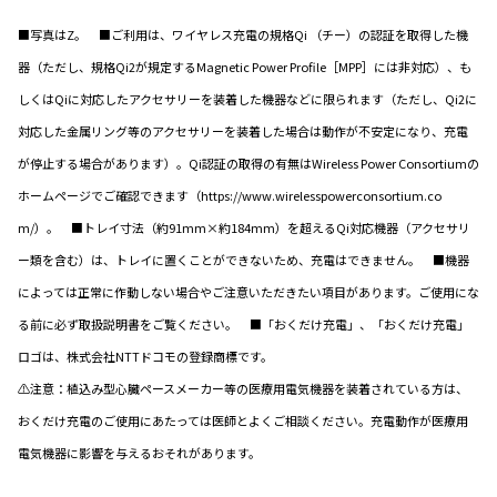
■写真はZ。 ■ご利用は、ワイヤレス充電の規格Qi （チー）の認証を取得した機
器（ただし、規格Qi2が規定するMagnetic Power Profile［MPP］には非対応）、も
しくはQiに対応したアクセサリーを装着した機器などに限られます（ただし、Qi2に
対応した金属リング等のアクセサリーを装着した場合は動作が不安定になり、充電
が停止する場合があります）。Qi認証の取得の有無はWireless Power Consortiumの
ホームページでご確認できます（https://www.wirelesspowerconsortium.co
m/）。 ■トレイ寸法（約91mm×約184mm）を超えるQi対応機器（アクセサリ
ー類を含む）は、トレイに置くことができないため、充電はできません。 ■機器
によっては正常に作動しない場合やご注意いただきたい項目があります。ご使用にな
る前に必ず取扱説明書をご覧ください。 ■「おくだけ充電」、「おくだけ充電」
ロゴは、株式会社NTTドコモの登録商標です。
⚠注意：植込み型心臓ペースメーカー等の医療用電気機器を装着されている方は、
おくだけ充電のご使用にあたっては医師とよくご相談ください。充電動作が医療用
電気機器に影響を与えるおそれがあります。