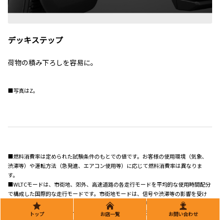
デッキステップ
荷物の積み下ろしを容易に。
■写真はZ。
■燃料消費率は定められた試験条件のもとでの値です。お客様の使用環境（気象、
渋滞等）や運転方法（急発進、エアコン使用等）に応じて燃料消費率は異なりま
す。
■WLTCモードは、市街地、郊外、高速道路の各走行モードを平均的な使用時間配分
で構成した国際的な走行モードです。市街地モードは、信号や渋滞等の影響を受け
る比較的低速な走行を想定し、郊外モードは、信号や渋滞等の影響をあまり受けな
い走行を想定、高速道路モードは、高速道路等での走行を想定しています。
トップ
お店一覧
お問い合わせ