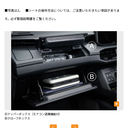
■写真はZ。 ■シートの操作方法については、ご注意いただきたい項目がありま
す。必ず取扱説明書をご覧ください。
+
Ⓐアッパーボックス（エアコン送風機能付）
Ⓒ
Ⓑグローブボックス