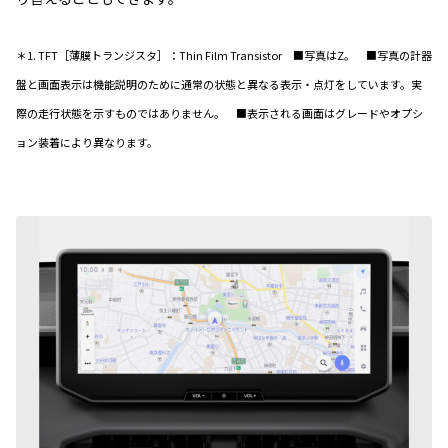
＊1. TFT［薄膜トランジスタ］：Thin Film Transistor ■写真はZ。 ■写真の計器
盤と画面表示は機能説明のために通常の状態と異なる表示・点灯をしています。実
際の走行状態を示すものではありません。 ■表示される画面はグレードやオプシ
ョン装着により異なります。