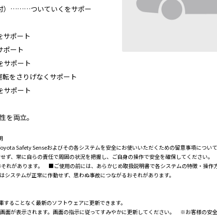
付）………ついていくをサポー
をサポート
サポート
をサポート
運転をさりげなくサポート
をサポート
頼性を両立。
明
に際し、Toyota Safety Senseおよびその各システムを安全にお使いいただくための留意
信せず、常に自らの責任で周囲の状況を把握し、ご自身の操作で安全を確保してください。
おそれがあります。 ■ご使用の前には、あらかじめ取扱説明書で各システムの特徴・操作
はシステムが正常に作動せず、思わぬ事故につながるおそれがあります。
販売店に入庫することなく最新のソフトウェアに更新できます。
知画面が表示されます。画面の指示に従ってすみやかに更新してください。 ※お客様の安