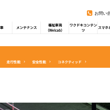
お問い
福祉車両
ワクドキコンテン
車
メンテナンス
スマホ
（Welcab）
ツ
走行性能
安全性能
コネクティッド