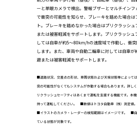
ーと単眼カメラで検出。警報ブザーとマルチインフ
で衝突の可能性を知らせ、ブレーキを踏めた場合は
ト。ブレーキを踏めなかった場合はプリクラッシュ
または被害軽減をサポートします。プリクラッシュ
しては自車が約5〜80km/hの速度域で作動し、衝
します。また、車両や自動二輪車に対しては自車が約
避または被害軽減をサポートします。
■道路状況、交差点の形状、車両状態および天候状態等によって
突の可能性がなくてもシステムが作動する場合もあります。詳し
リクラッシュセーフティはあくまで運転を支援する機能です。本機
持って運転してください。 ■数値はトヨタ自動車（株）測定値
■イラストのカメラ・レーダーの検知範囲はイメージです。 ■
ている状態が対象です。