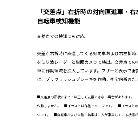
「交差点」右折時の対向直進車・右
自転車検知機能
交差点での検知にも対応。
交差点右折時に直進してくる対向車および右左折時
をミリ波レーダーと単眼カメラで検出。交差点での
車に作動領域を拡大しています。ブザーと表示で衝
に、プリクラッシュブレーキを作動。衝突回避また
■交差点の形状によっては正しく支援できない場合があります。
作動しません。 ■イラストは作動イメージです。 ■イラスト
ジです。 ■自転車および自動二輪車は、人が乗車している状態