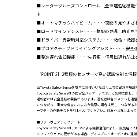
■レーダークルーズコントロール（全車速追従機能
ト
■オートマチックハイビーム………夜間の見やすさ
■ロードサインアシスト………標識の見逃し防止を
■ドライバー異常時対応システム………救命・救護
■プロアクティブドライビングアシスト………安全
■発進遅れ告知機能………先行車・信号出遅れ防止
［POINT 2］2種類のセンサーで高い認識性能と信
⚠Toyota Safety Senseを安全にお使いいただく上での留意事項説
Toyota Safety Senseは予防安全パッケージです。ご契約
運転者には安全運転の義務があります。運転者は各システムを過
につながり、重大な傷害におよぶか最悪の場合は死亡につながる
ーフティの作動テストを行わないでください。対象や状況によって
■ソフトウェアアップデート
Toyota Safety Senseは、DCMによる無線通信により、
※ソフトウェアの更新がある場合、ディスプレイオーディオに通