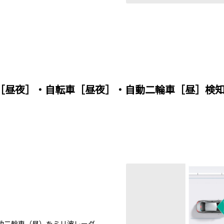
［昼夜］・自転車［昼夜］・自動二輪車［昼］検知
動二輪車（昼）をミリ波レーダ