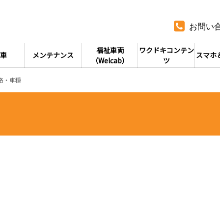
お問い
福祉車両
ワクドキコンテン
車
メンテナンス
スマホ
（Welcab）
ツ
格・車種