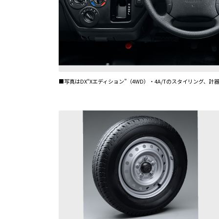
■写真はDX“Xエディション”（4WD）・4A/Tのスタイリング、