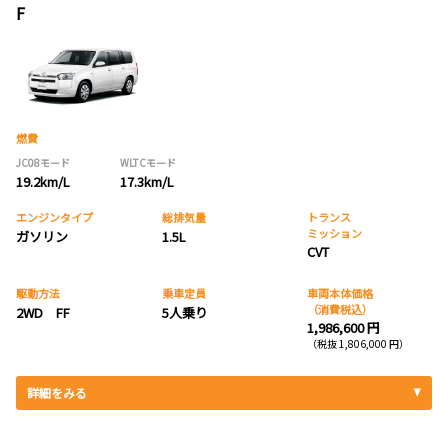
F
燃費
JC08モード
WLTCモード
19.2km/L
17.3km/L
エンジンタイプ
総排気量
トランス
ミッション
ガソリン
1.5L
CVT
駆動方法
乗車定員
車両本体価格
（消費税込）
2WD FF
5人乗り
1,986,600 円
（税抜 1,806,000 円）
詳細をみる