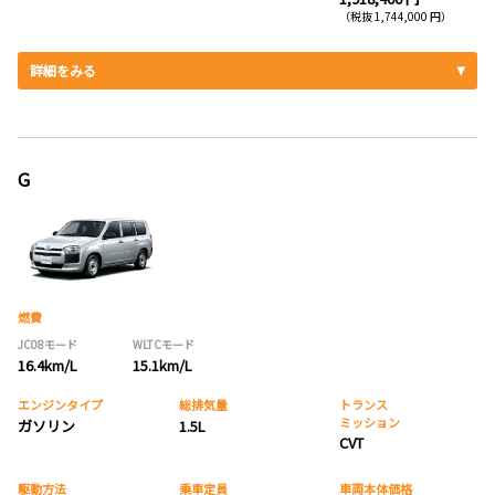
（税抜 1,744,000 円）
詳細をみる
G
燃費
JC08モード
WLTCモード
16.4km/L
15.1km/L
エンジンタイプ
総排気量
トランス
ミッション
ガソリン
1.5L
CVT
駆動方法
乗車定員
車両本体価格