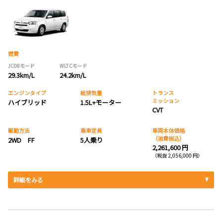
燃費
JC08モード
WLTCモード
29.3km/L
24.2km/L
エンジンタイプ
総排気量
トランス
ミッション
ハイブリッド
1.5L+モーター
CVT
駆動方法
乗車定員
車両本体価格
（消費税込）
2WD FF
5人乗り
2,261,600 円
（税抜 2,056,000 円）
詳細をみる