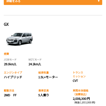
詳細をみる
GX
燃費
JC08モード
WLTCモード
29.3km/L
24.2km/L
エンジンタイプ
総排気量
トランス
ミッション
ハイブリッド
1.5L+モーター
CVT
駆動方法
乗車定員
車両本体価格
（消費税込）
2WD FF
5人乗り
2,038,300 円
（税抜 1,853,000 円）