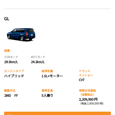
GL
燃費
JC08モード
WLTCモード
29.3km/L
24.2km/L
エンジンタイプ
総排気量
トランス
ミッション
ハイブリッド
1.5L+モーター
CVT
駆動方法
乗車定員
車両本体価格
（消費税込）
2WD FF
5人乗り
2,209,900 円
（税抜 2,009,000 円）