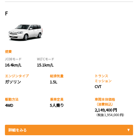
F
燃費
JC08モード
WLTCモード
16.4km/L
15.1km/L
エンジンタイプ
総排気量
トランス
ミッション
ガソリン
1.5L
CVT
駆動方法
乗車定員
車両本体価格
（消費税込）
4WD
5人乗り
2,149,400 円
（税抜 1,954,000 円）
詳細をみる