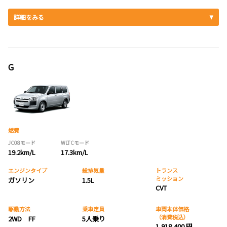
詳細をみる
G
燃費
JC08モード
WLTCモード
19.2km/L
17.3km/L
エンジンタイプ
総排気量
トランス
ミッション
ガソリン
1.5L
CVT
駆動方法
乗車定員
車両本体価格
（消費税込）
2WD FF
5人乗り
1,918,400 円