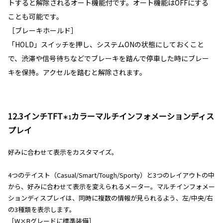
トすると解除されるオート機能付です。オート機能はOFFにする
ことも可能です。
［ブレーキホールド］
「HOLD」スイッチを押し、システムONの状態にしておくこと
で、渋滞や信号待ちなどでブレーキを踏んで停車した時にブレー
キを保持。アクセルを踏むと解除されます。
12.3インチTFT
カラーマルチインフォメーションディス
＊1
プレイ
好みに合わせて表示をカスタマイズ。
4つのテイスト（Casual/Smart/Tough/Sporty）と3つのレイアウトの中
から、好みに合わせて表示を変えられるメーター。マルチインフォメー
ションディスプレイは、同時に複数の情報が見られるよう、左/中央/右
の3種類を表示します。
［W×Bグレードに標準装備］