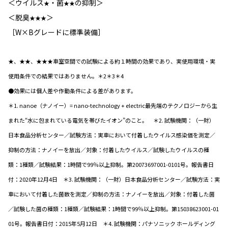
＜ウイルス
・菌
の抑制＞
★
★★
＜脱臭
＞
★★★
［W×Bグレードに標準装備］
★、★★、★★★車室空間での試験による約１時間の効果であり、実使用環境・実
使用条件での結果ではありません。＊2＊3＊4
●効果には個人差や作動条件による差があります。
＊1. nanoe（ナノイー）= nano-technology + electric最先端のテクノロジーから生
まれた“水に包まれている電気を帯びたイオン”のこと。 ＊2. 試験機関：（一財）
日本食品分析センター／試験方法：実車において付着したウイルス感染価を測定／
抑制の方法：ナノイーを放出／対象：付着したウイルス／試験したウイルスの種
類：1種類／試験結果：1時間で99％以上抑制。第20073697001-0101号。報告書日
付：2020年12月4日 ＊3. 試験機関：（一財）日本食品分析センター／試験方法：実
車において付着した菌数を測定／抑制の方法：ナノイーを放出／対象：付着した菌
／試験した菌の種類：1種類／試験結果：1時間で99％以上抑制。第15038623001-01
01号。報告書日付：2015年5月12日 ＊4. 試験機関：パナソニック ホールディング