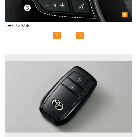
+
ステアリング左側
ス