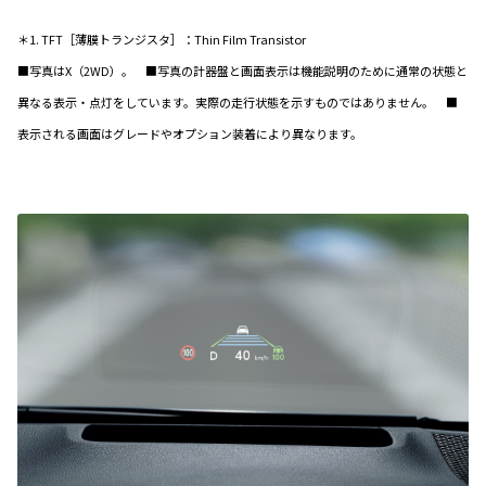
＊1. TFT［薄膜トランジスタ］：Thin Film Transistor
■写真はX（2WD）。 ■写真の計器盤と画面表示は機能説明のために通常の状態と
異なる表示・点灯をしています。実際の走行状態を示すものではありません。 ■
表示される画面はグレードやオプション装着により異なります。