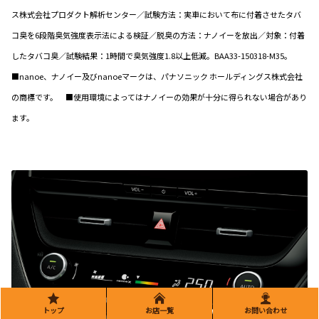
ス株式会社プロダクト解析センター／試験方法：実車において布に付着させたタバ
コ臭を6段階臭気強度表示法による検証／脱臭の方法：ナノイーを放出／対象：付着
したタバコ臭／試験結果：1時間で臭気強度1.8以上低減。BAA33-150318-M35。
■nanoe、ナノイー及びnanoeマークは、パナソニック ホールディングス株式会社
の商標です。 ■使用環境によってはナノイーの効果が十分に得られない場合があり
ます。
トップ
お店一覧
お問い合わせ