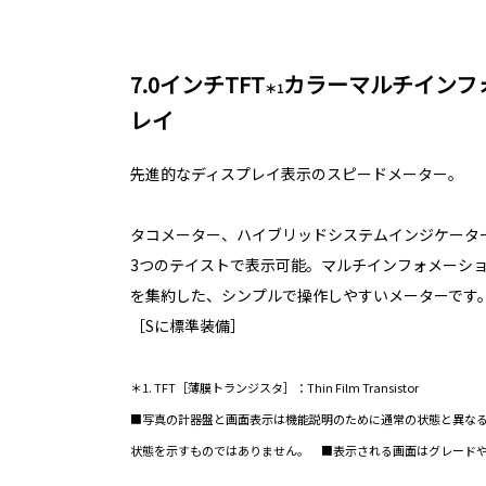
7.0インチTFT
カラーマルチインフ
＊1
レイ
先進的なディスプレイ表示のスピードメーター。
タコメーター、ハイブリッドシステムインジケーターを、Cas
3つのテイストで表示可能。マルチインフォメーシ
を集約した、シンプルで操作しやすいメーターです
［Sに標準装備］
＊1. TFT［薄膜トランジスタ］：Thin Film Transistor
■写真の計器盤と画面表示は機能説明のために通常の状態と異な
状態を示すものではありません。 ■表示される画面はグレード