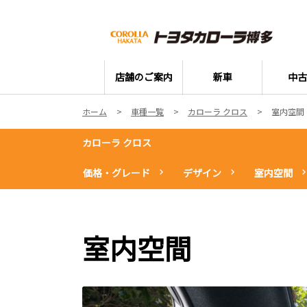
店舗のご案内
新車
中古
ホーム
車種一覧
カローラ クロス
室内空間
カローラ クロス
価格・グレード
デザイン
室内空間
室内空間