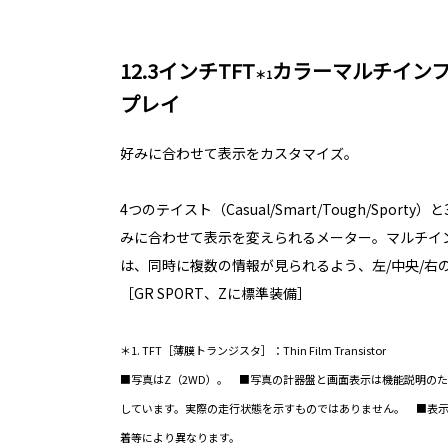
12.3インチTFT
カラーマルチイン
＊1
プレイ
好みに合わせて表示をカスタマイズ。
4つのテイスト（Casual/Smart/Tough/Spor
みに合わせて表示を変えられるメーター。マルチイ
は、同時に複数の情報が見られるよう、左/中央/右
［GR SPORT、Zに標準装備］
＊1. TFT［薄膜トランジスタ］：Thin Film Transistor
■写真はZ（2WD）。 ■写真の計器盤と画面表示は機能説明の
しています。実際の走行状態を示すものではありません。 ■表
着等により異なります。