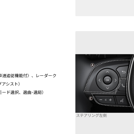
車速追従機能付〉、レーダーク
グアシスト）
モード選択、選曲･選局）