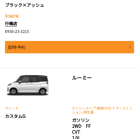
ブラック×アッシュ
配備店舗
行橋店
0930-23-3215
即時予約
ルーミー
グレード
エンジンタイプ
/駆動方式/
トランスミッ
ション
/排気量
カスタムG
ガソリン
2WD FF
CVT
1.0L