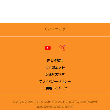
サイトマップ
トヨタカローラ博多 公式ホームページ
店舗一覧
所有権解除
【福岡エリアの店舗一覧】
CSR 基本方針
空港榎田店
健康経営宣言
那珂マイカーセンター
プライバシーポリシー
法人部
福津店
ご利用にあたって
宗像店
【北九州エリアの店舗一覧】
Copyright ©TOYOTA COROLLA HAKATA CO., LTD. 2018 ALL Rights Reserved.
城野店
福岡県公安委員会 第第30358号号
小森江店