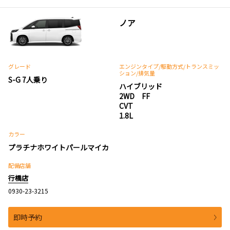
ノア
グレード
エンジンタイプ
/駆動方式/
トランスミッ
ション
/排気量
S-G 7人乗り
ハイブリッド
2WD FF
CVT
1.8L
カラー
プラチナホワイトパールマイカ
配備店舗
行橋店
0930-23-3215
即時予約