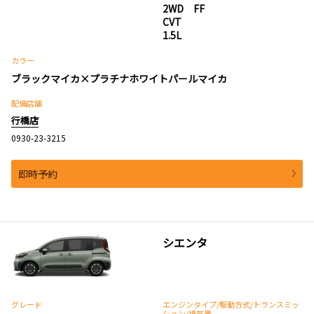
2WD FF
CVT
1.5L
カラー
ブラックマイカ×プラチナホワイトパールマイカ
配備店舗
行橋店
0930-23-3215
即時予約
シエンタ
グレード
エンジンタイプ
/駆動方式/
トランスミッ
ション
/排気量