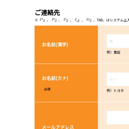
ご連絡先
※『”』、『"』、『'』、『,』、『?』、TAB、はシステ
お名前(漢字)
例）豊田
お名前(カナ)
必須
例）トヨタ
メールアドレス