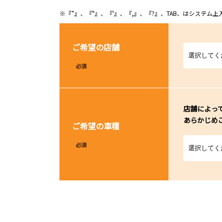
※『”』、『"』、『'』、『,』、『?』、TAB、はシステ
ご希望の店舗
必須
店舗によっ
あらかじめ
ご希望の車種
必須