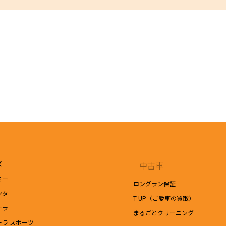
「ご利用にあたって」を参照ください。
す。変更した内容は本ページにてご確認いただくものとします。
た販売店がお客様とのご商談の際に適切なサービスをご提供する目的で、該当販売
ォームよりご入力いただいた氏名、住所、電話番号、メールアドレスを含む本リクエ
原因調査・復旧の目的でシステムを管理するトヨタ自動車に提供させて頂きます。
ズ
中古車
ミー
ロングラン保証
ンタ
T-UP（ご愛車の買取）
ーラ
まるごとクリーニング
ーラ スポーツ