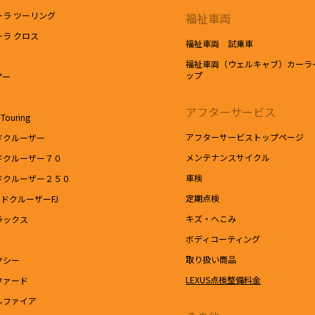
ーラ ツーリング
福祉車両
ーラ クロス
福祉車両 試乗車
福祉車両（ウェルキャブ）カーラ
ップ
アー
アフターサービス
Touring
アフターサービストップページ
ドクルーザー
メンテナンスサイクル
ドクルーザー７０
車検
ドクルーザー２５０
定期点検
ドクルーザーFJ
キズ・へこみ
ラックス
ボディコーティング
取り扱い商品
クシー
LEXUS点検整備料金
ファード
ルファイア