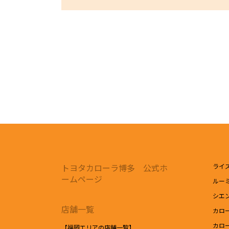
※推奨環境についてはTOYOTAメーカーサイト
【4．規約について】
1.本規約は事前の告知なく変更することがありま
お客様の当ウェブサイトの閲覧情報は、お客様の指定し
【トヨタ自動車への個人情報の第三者提供について】
1.当社が取得したお客様の個人情報（本リクエストフ
トフォームのシステムに不具合等が生じた場合に限り、
トヨタカローラ博多 公式ホ
ライ
ームページ
ルー
シエ
店舗一覧
カロ
カロ
【福岡エリアの店舗一覧】