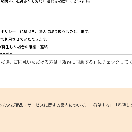
る期間は、通常よりも対応が遅れる場合がございます。
・ポリシー」に基づき、適切に取り扱うものとします。
的で利用させていただきます。
が発生した場合の確認・連絡
報の確認
ただき、ご同意いただける方は「規約に同意する」にチェックして
様に対する迅速なご連絡（電子メール、電話、郵送によるご連絡）
関する営業上のご案内
などの検討のためのお客様アンケート調査の実施
ンおよび商品・サービスに関する案内について、「希望する」「希望し
みをお願いします。推奨以外の環境によって発生した情報の不備や
ねますので、あらかじめご了承ください。
お断り無く削除させていただく場合がございます。