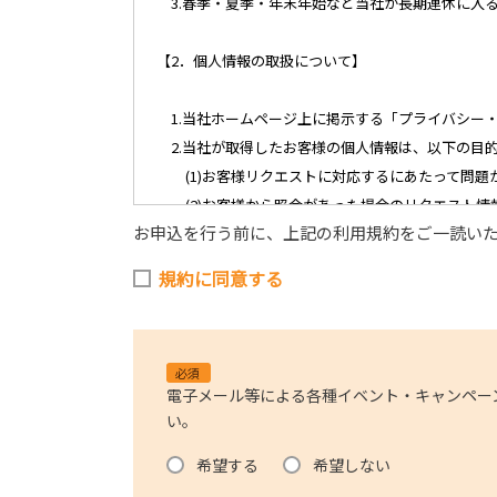
3.春季・夏季・年末年始など当社が長期連休に入
【2．個人情報の取扱について】
1.当社ホームページ上に掲示する「プライバシー
2.当社が取得したお客様の個人情報は、以下の目
(1)お客様リクエストに対応するにあたって問題
(2)お客様から照会があった場合のリクエスト情
お申込を行う前に、上記の利用規約をご一読い
(3)お客様に不利益を与えないために行う、お客
(4)当社で取り扱っている商品・サービスなどに
規約に同意する
(5)商品の企画・開発あるいはお客様満足向上策
【3．推奨環境について】
必須
電子メール等による各種イベント・キャンペー
1.当社の推奨するインターネット環境にてお申込
い。
それに伴う連絡の不徹底については責任を負いか
なお、不具合の生じたデータについてはお客様に
希望する
希望しない