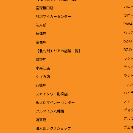
カロ
空港榎田店
カロ
那珂マイカーセンター
RAV4
法人部
ハリ
福津店
bZ4X
宗像店
BZ4X 
【北九州エリアの店舗一覧】
ラン
城野店
ラン
小森江店
ラン
くさみ店
ラン
行橋店
ハイ
スカイタワー則松店
ノア
永犬丸マイカーセンター
ヴォ
クルマイン八幡西
アル
遠賀店
ヴェ
法人部テクノショップ