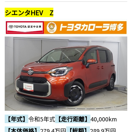
シエンタHEV Z
【年式】
令和5年式
【走行距離】
40,000km
【本体価格】
279.4
万円
【総額】
289.9万円