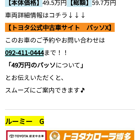
【本体価格】
49.5
万円
【総額】
59.7万円
車両詳細情報はコチラ↓↓↓
【トヨタ公式中古車サイト パッソX】
このお車のご予約やお問い合わせは
092-411-0444
まで！！
「49万円のパッソ
について
」
とお伝えいただくと、
スムーズにご案内できます🎵
ルーミー G