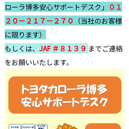
ローラ博多安心サポートデスク」
０１
２０－２１７－２７０
（当社のお客様
に限ります）
もしくは、
JAF ＃８１３９
までご連絡
をお願いいたします。