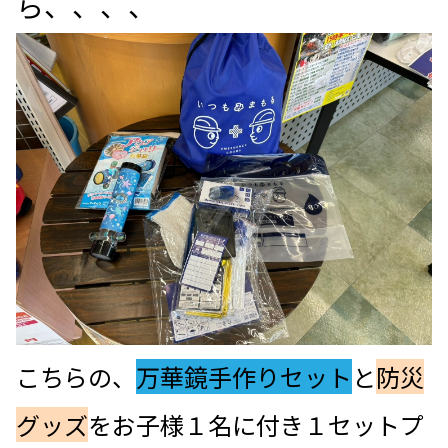
ら、、、、
こちらの、
万華鏡手作りセット
と
防災
グッズ
をお子様１名に付き１セットプ