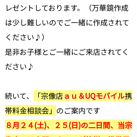
レゼントしております。（万華鏡作成
は少し難しいのでご一緒に作成されて
ください♪）
是非お子様とご一緒にご来店されてく
ださい♪
続いて、
「宗像店
ａｕ＆UQモバイル
携
帯料金相談会」
のご案内です
８月２４(土)、２５(日)の二日間、当宗