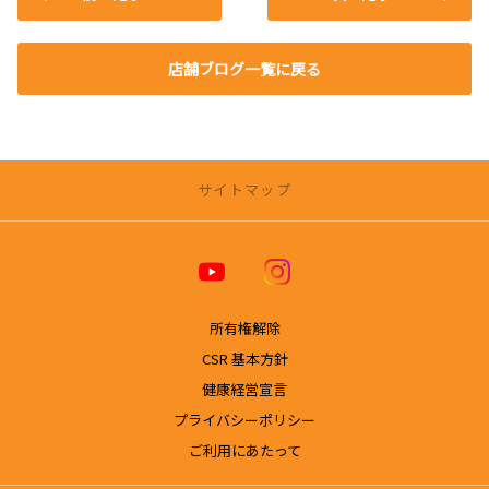
店舗ブログ一覧に戻る
サイトマップ
トヨタカローラ博多 公式ホームページ
店舗一覧
所有権解除
【福岡エリアの店舗一覧】
CSR 基本方針
空港榎田店
健康経営宣言
那珂マイカーセンター
プライバシーポリシー
法人部
福津店
ご利用にあたって
宗像店