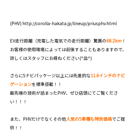
(PHV)
http://corolla-hakata.jp/lineup/priusphv.html
EV走行距離（充電した電気での走行距離）驚異の
68.2km
！
お客様の使用環境によっては前後することもありますので、
詳しくはスタッフにお尋ねください(^皿^)
さらにSナビパッケージ以上には先進的な
11.6インチのナビ
ゲーション
を標準搭載！！
最先端の技術が詰まったPHV、ぜひ店頭にてご覧くださ
い！！！
また、PHVだけでなくその他
人気の5車種も特別価格
でご提
供！！