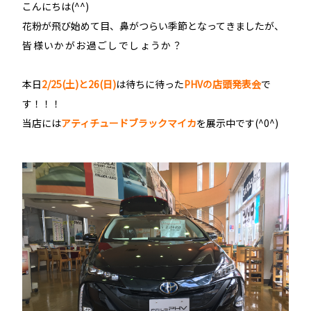
こんにちは(^^)
花粉が飛び始めて目、鼻がつらい季節となってきましたが、
皆様いかがお過ごしでしょうか？
本日
2/25(土)と26(日)
は待ちに待った
PHVの店頭発表会
で
す！！！
当店には
アティチュードブラックマイカ
を展示中です(^0^)