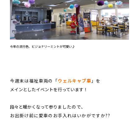
今年の流行色、ビジョナリーミントが可愛い♪
今週末は福祉車両の
「
ウェルキャブ
車
」を
メインとしたイベントを行っています！
段々と暖かくなって参り
ましたので、
お出掛け前に
愛車のお手入れはいかがですか??