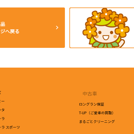
商品
ージへ戻る
ズ
中古車
ミー
ロングラン保証
ンタ
T-UP（ご愛車の買取）
ーラ
まるごとクリーニング
ーラ スポーツ